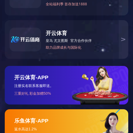
020-87566596