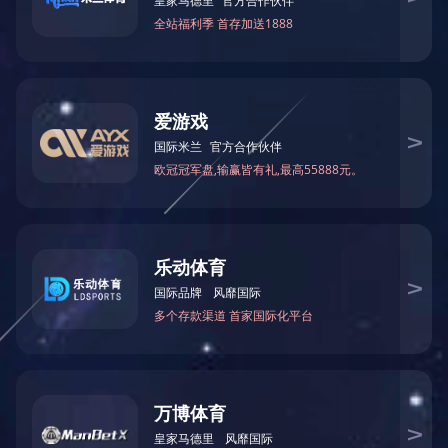
国内案例
国外案例
关于我们

关于我们
进一步了解

公司简介
企业文化
荣誉资质
发展历程
合作品牌
星空（中国）