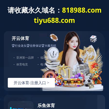
首页
解决方案

解决方案
进一步了解

弱电系统建设及智能化系统
信息安全整体解决方案
星空·官方端网站登录入口
安全无线网络建设方案
智能化机房建设及动环监测