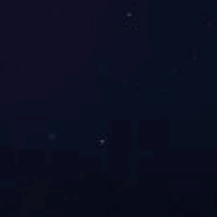
智能联动
构建从云内到云外，从
安全设备到安全服务的
多层次联动机制。在云
内，构建 安全资源池管
理平台与虚拟安全组件
之间的联动机制，发挥
一体化优势。在云 外，
构建安全资源池与态势
感知平台之间的“云-网-
端”联动体系，从而真正
的实现安全闭环。